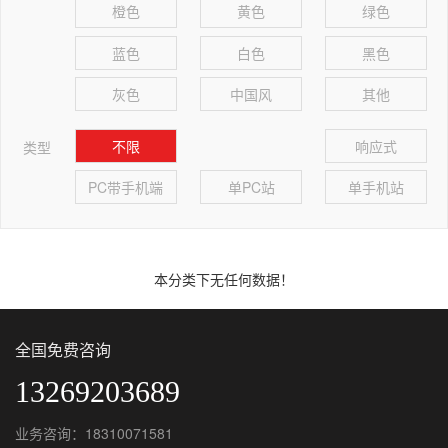
橙色
黄色
绿色
蓝色
白色
黑色
灰色
中国风
其他
不限
响应式
类型
PC带手机端
单PC站
单手机站
本分类下无任何数据！
全国免费咨询
13269203689
业务咨询：18310071581